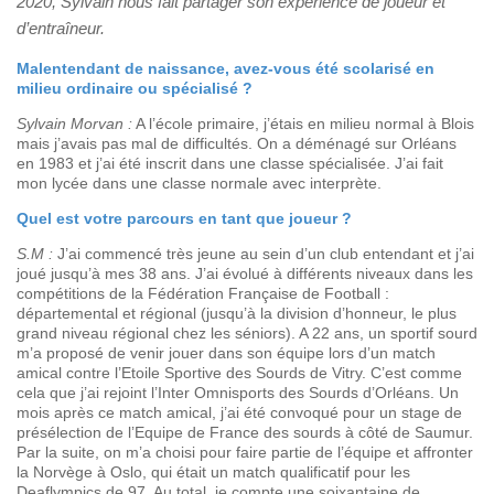
2020, Sylvain nous fait partager son expérience de joueur et
d’entraîneur.
Malentendant de naissance, avez-vous été scolarisé en
milieu ordinaire ou spécialisé ?
Sylvain Morvan :
A l’école primaire, j’étais en milieu normal à Blois
mais j’avais pas mal de difficultés. On a déménagé sur Orléans
en 1983 et j’ai été inscrit dans une classe spécialisée. J’ai fait
mon lycée dans une classe normale avec interprète.
Quel est votre parcours en tant que joueur ?
S.M :
J’ai commencé très jeune au sein d’un club entendant et j’ai
joué jusqu’à mes 38 ans. J’ai évolué à différents niveaux dans les
compétitions de la Fédération Française de Football :
départemental et régional (jusqu’à la division d’honneur, le plus
grand niveau régional chez les séniors). A 22 ans, un sportif sourd
m’a proposé de venir jouer dans son équipe lors d’un match
amical contre l’Etoile Sportive des Sourds de Vitry. C’est comme
cela que j’ai rejoint l’Inter Omnisports des Sourds d’Orléans. Un
mois après ce match amical, j’ai été convoqué pour un stage de
présélection de l’Equipe de France des sourds à côté de Saumur.
Par la suite, on m’a choisi pour faire partie de l’équipe et affronter
la Norvège à Oslo, qui était un match qualificatif pour les
Deaflympics de 97. Au total, je compte une soixantaine de