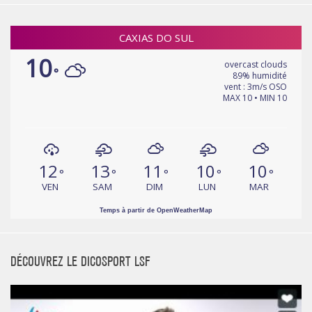
CAXIAS DO SUL
10
overcast clouds
°
89% humidité
vent : 3m/s OSO
MAX 10 • MIN 10
12
13
11
10
10
°
°
°
°
°
VEN
SAM
DIM
LUN
MAR
Temps à partir de OpenWeatherMap
DÉCOUVREZ LE DICOSPORT LSF