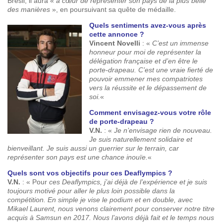
Brésil, il aura «
à cœur de représenter son pays de la plus belle
des manières
», en poursuivant sa quête de médaille.
Quels sentiments avez-vous après
cette annonce ?
Vincent Novelli
: «
C’est un immense
honneur pour moi de représenter la
délégation française et d’en être le
porte-drapeau. C’est une vraie fierté de
pouvoir emmener mes compatriotes
vers la réussite et le dépassement de
soi.
«
Comment envisagez-vous votre rôle
de porte-drapeau ?
V.N.
: «
Je n’envisage rien de nouveau.
Je suis naturellement solidaire et
bienveillant. Je suis aussi un guerrier sur le terrain, car
représenter son pays est une chance inouïe.
«
Quels sont vos objectifs pour ces Deaflympics ?
V.N.
: « Pour
ces Deaflympics, j’ai déjà de l’expérience et je suis
toujours motivé pour aller le plus loin possible dans la
compétition. En simple je vise le podium et en double, avec
Mikael Laurent, nous venons clairement pour conserver notre titre
acquis à Samsun en 2017. Nous l’avons déjà fait et le temps nous