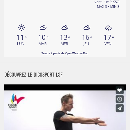
vent : 1m/s SSO
MAX 3 • MIN 3
11
10
13
16
17
°
°
°
°
°
LUN
MAR
MER
JEU
VEN
Temps à partir de OpenWeatherMap
DÉCOUVREZ LE DICOSPORT LSF