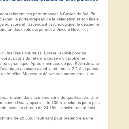
urent réitèrent ces performances à Caxias do Sul. En
ekhar, le porte-drapeau de la délégation et son fidèle
tage au score et l’ascendant psychologique, le deuxième
toire en deux sets qui permet à Vincent Novelli et
i, les Bleus ont réussi à créer l’exploit pour se
’envoi avait pris du retard à cause d’un problème
bonne dynamique. Après 7 minutes de jeu, Kévin Juliano
l’avantage au score avant la mi-temps. 2-1 à la pause,
e qu’Aurélien Manceaux délivre ses partenaires. Une
mar étaient dans la même série de qualification. Une
pionne Deaflympics sur le 100m, quelques jours plus
monde, avec un chrono de 24.18s. L’ancien record était
chrono de 28.65s. Insuffisant pour prétendre à une