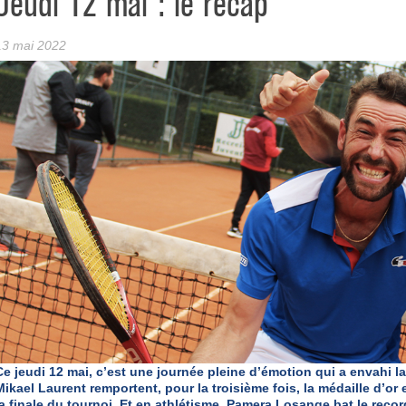
Jeudi 12 mai : le récap’
13 mai 2022
Ce jeudi 12 mai, c’est une journée pleine d’émotion qui a envahi la 
Mikael Laurent remportent, pour la troisième fois, la médaille d’or 
la finale du tournoi. Et en athlétisme, Pamera Losange bat le rec