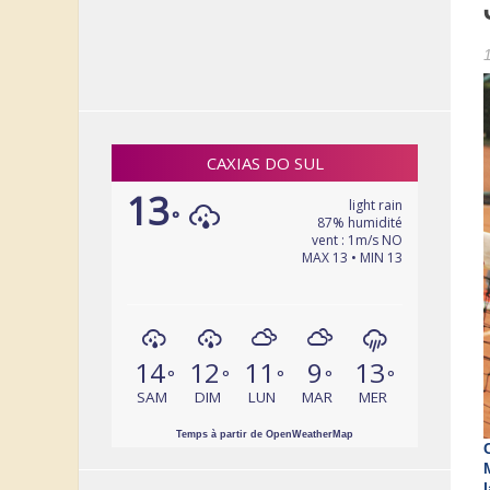
CAXIAS DO SUL
13
light rain
°
87% humidité
vent : 1m/s NO
MAX 13 • MIN 13
14
12
11
9
13
°
°
°
°
°
SAM
DIM
LUN
MAR
MER
Temps à partir de OpenWeatherMap