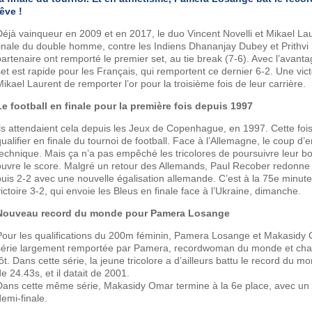
rêve !
Déjà vainqueur en 2009 et en 2017, le duo Vincent Novelli et Mikael La
finale du double homme, contre les Indiens Dhananjay Dubey et Prithvi S
partenaire ont remporté le premier set, au tie break (7-6). Avec l’avan
set est rapide pour les Français, qui remportent ce dernier 6-2. Une vic
Mikael Laurent de remporter l’or pour la troisième fois de leur carrière.
Le football en finale pour la première fois depuis 1997
Ils attendaient cela depuis les Jeux de Copenhague, en 1997. Cette fois-c
qualifier en finale du tournoi de football. Face à l’Allemagne, le coup d
technique. Mais ça n’a pas empêché les tricolores de poursuivre leur 
ouvre le score. Malgré un retour des Allemands, Paul Recober redonne 
puis 2-2 avec une nouvelle égalisation allemande. C’est à la 75e minut
victoire 3-2, qui envoie les Bleus en finale face à l’Ukraine, dimanche.
Nouveau record du monde pour Pamera Losange
Pour les qualifications du 200m féminin, Pamera Losange et Makasidy O
série largement remportée par Pamera, recordwoman du monde et cham
tôt. Dans cette série, la jeune tricolore a d’ailleurs battu le record du 
e 24.43s, et il datait de 2001.
Dans cette même série, Makasidy Omar termine à la 6e place, avec un 
demi-finale.