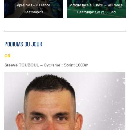
épreuve ! – © France
victoire face au Brésil – @ France
Deaflympics
Deaflympics et @ FFBad
PODIUMS DU JOUR
OR
Steeve TOUBOUL
– Cyclisme : Sprint 1000m