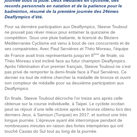
journée sous la pluie. Deux médailles en cyclisme, des
records personnels en natation et de la patience pour le
badminton, résumé de la première journée des 24èmes
Deaflympics d’été.
Pour sa dernière participation aux Deaflympics, Steeve Touboul
ne pouvait pas rêver mieux pour entamer la quinzaine de
compétition. Sous une pluie battante, le licencié du Béziers
Méditerranée Cyclisme est venu à bout de ces concurrents et de
ses compatriotes. Avec Paul Servières et Théo Moreau, l’équipe
ème
de France avait trois représentants jusqu’en 8
de finale, où
Théo Moreau s’est incliné face au futur champion Deaflympics.
Après l’élimination d’un premier français, Steeve Touboul ne s’est
pas privé de remporter la demi-finale face à Paul Servières. Ce
dernier ira tout de même chercher la médaille de bronze et ouvrir
son compteur de médaille pour sa deuxième participation aux
Deaflympics.
En finale, Steeve Touboul décroche l’or treize ans après celle
obtenue sur la course individuelle, à Taipei. Le cycliste occitan
peut se réjouir d’une telle victoire après le bronze obtenu lors des
derniers Jeux, à Samsun (Turquie) en 2017, et surtout une très
longue journée. L’épreuve ayant été interrompue pendant de
nombreuses minutes en raison des fortes intempéries qui ont
touché Caxias do Sul tout au long de la journée.