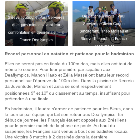
De gauche à droite : Paul
Steeve Touboul et Paul Servières
Servières, Olivier Corjon
quelques minutes avant leur
(encadrant), Théo Moreau et
confrontation en demi-finale ! – ©
Steeve Touboul – © France
France Deaflympics
Deaflympics
Record personnel en natation et patience pour le badminton
Elles ne seront pas en finale du 100m dos, mais elles ont tout de
même le sourire. Pour leur première participation aux
Deaflympics, Manon Haab et Zélia Massé ont battu leur record
personnel sur l’épreuve du 100m dos. Dans la piscine de Recreio
da Juventude, Manon et Zélia se sont respectivement
e
e
positionnées 9
et 10
du classement au temps, insuffisant pour
prétendre à une finale.
En badminton, il faudra s’armer de patience pour les Bleus, dans
le tournoi par équipe qui fait son retour aux Deaflympics. En
début de journée, les Français étaient opposés aux Brésiliens
pour le premier match de la phase de poule. Au bout du
suspense, les Français sont venus à bout des badistes locaux.
Une victoire 3 matchs à 2 dessinée dans la dernière