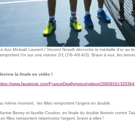
Le duo Mickaël Laurent / Vincent Novelli décroche la médaille d’or au te
remportent l’or sur une vistoire 2/1 (7/6-4/6-6/3). Bravo à eux, les ten
Revivre la finale en vidéo !
https://www.facebook.com/FranceDeaflympics/videos/20658161320364
Au même moment, les filles remportent l’argent en double.
Marine Beney et Aurélie Coudon, en finale du double féminin contre Taiwa
Les filles remportent néanmoins l’argent, bravo à elles !