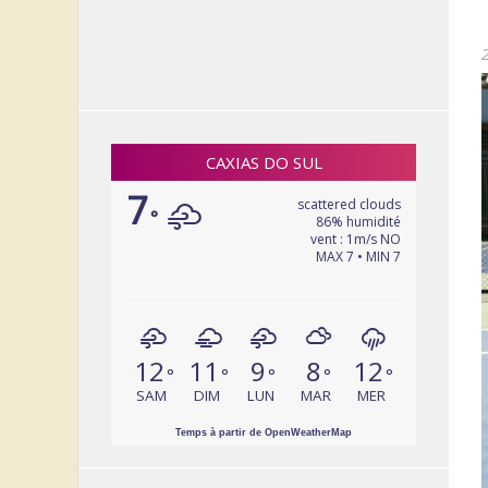
2
CAXIAS DO SUL
7
scattered clouds
°
86% humidité
vent : 1m/s NO
MAX 7 • MIN 7
12
11
9
8
12
°
°
°
°
°
SAM
DIM
LUN
MAR
MER
Temps à partir de OpenWeatherMap