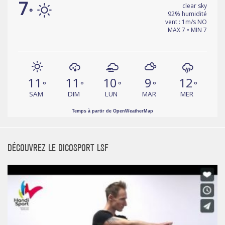
7
clear sky
°
92% humidité
vent : 1m/s NO
MAX 7 • MIN 7
11
11
10
9
12
°
°
°
°
°
SAM
DIM
LUN
MAR
MER
Temps à partir de OpenWeatherMap
DÉCOUVREZ LE DICOSPORT LSF