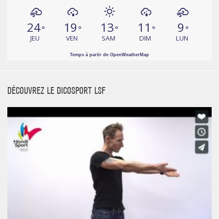
24
19
13
11
9
°
°
°
°
°
JEU
VEN
SAM
DIM
LUN
Temps à partir de OpenWeatherMap
DÉCOUVREZ LE DICOSPORT LSF