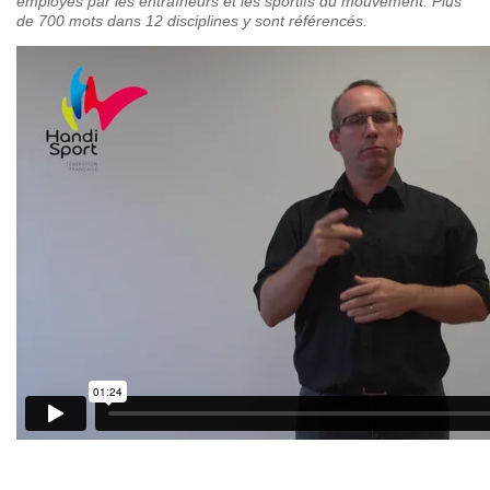
employés par les entraîneurs et les sportifs du mouvement. Plus
de 700 mots dans 12 disciplines y sont référencés.