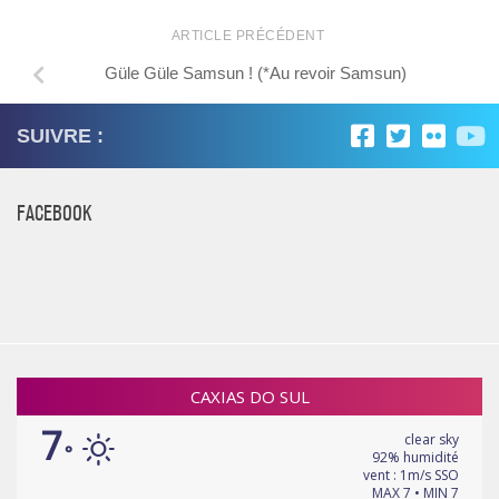
ARTICLE PRÉCÉDENT
Güle Güle Samsun ! (*Au revoir Samsun)
SUIVRE :
FACEBOOK
CAXIAS DO SUL
7
clear sky
°
92% humidité
vent : 1m/s SSO
MAX 7 • MIN 7