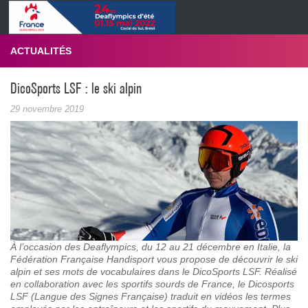
Skip to content
ACTUALITÉS
DicoSports LSF : le ski alpin
29 novembre 2019
À l’occasion des Deaflympics, du 12 au 21 décembre en Italie, la
Fédération Française Handisport vous propose de découvrir le ski
alpin et ses mots de vocabulaires dans le DicoSports LSF. Réalisé
en collaboration avec les sportifs sourds de France, le Dicosports
LSF (Langue des Signes Française) traduit en vidéos les termes