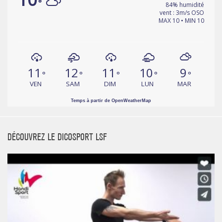
°
84% humidité
vent : 3m/s OSO
MAX 10 • MIN 10
11
12
11
10
9
°
°
°
°
°
VEN
SAM
DIM
LUN
MAR
Temps à partir de OpenWeatherMap
DÉCOUVREZ LE DICOSPORT LSF